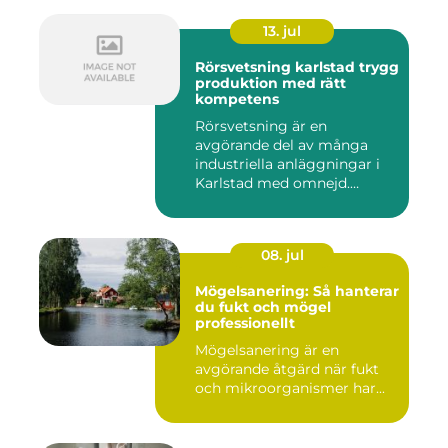
13. jul
Rörsvetsning karlstad trygg
produktion med rätt
kompetens
Rörsvetsning är en
avgörande del av många
industriella anläggningar i
Karlstad med omnejd.
Bakom var...
08. jul
Mögelsanering: Så hanterar
du fukt och mögel
professionellt
Mögelsanering är en
avgörande åtgärd när fukt
och mikroorganismer har...