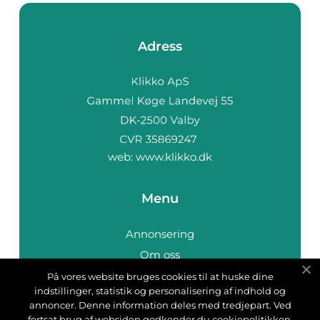
Adress
web:
www.klikko.dk
Menu
Annonsering
Om oss
Cookies
På vores website bruges cookies til at huske dine
indstillinger, statistik og personalisering af indhold og
Kontakta oss
annoncer. Denne information deles med tredjepart. Ved
Sitemap
fortsat brug af websiden godkender du cookiepolitikken.