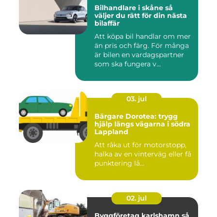
Bilhandlare i skåne så
väljer du rätt för din nästa
bilaffär
Att köpa bil handlar om mer
än pris och färg. För många
är bilen en vardagspartner
som ska fungera v...
03. jul
Bärgare Dorotea: trygg
hjälp längs vägarna i södra
Lappland
Att råka ut för motorstopp,
halka av en vinterväg eller få
punktering lå...
02. jul
Byggföretag karlshamn så