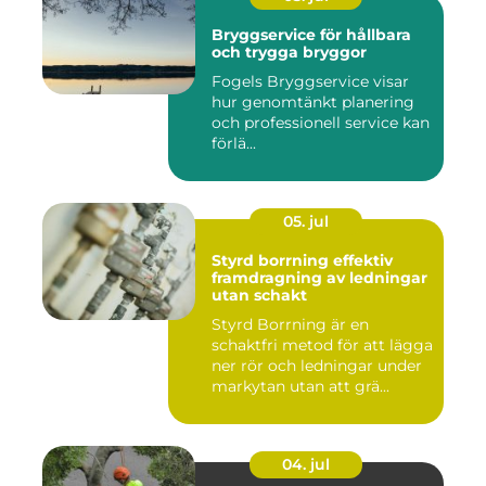
Bryggservice för hållbara
och trygga bryggor
Fogels Bryggservice visar
hur genomtänkt planering
och professionell service kan
förlä...
05. jul
Styrd borrning effektiv
framdragning av ledningar
utan schakt
Styrd Borrning är en
schaktfri metod för att lägga
ner rör och ledningar under
markytan utan att grä...
04. jul