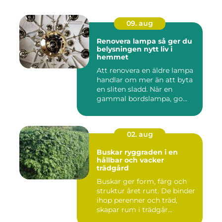
09. aug
Renovera lampa så ger du
belysningen nytt liv i
hemmet
Att renovera en äldre lampa
handlar om mer än att byta
en sliten sladd. När en
gammal bordslampa, go...
02. aug
Buskar ryggraden i en
hållbar och vacker
trädgård
Buskar ger form, färg och
struktur året runt. De binder
ihop perenner och träd,
skapar rum i trädgår...