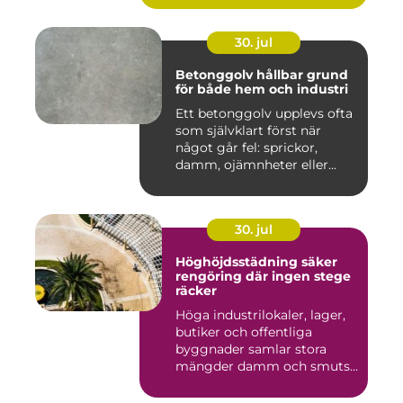
30. jul
Betonggolv hållbar grund
för både hem och industri
Ett betonggolv upplevs ofta
som självklart först när
något går fel: sprickor,
damm, ojämnheter eller...
30. jul
Höghöjdsstädning säker
rengöring där ingen stege
räcker
Höga industrilokaler, lager,
butiker och offentliga
byggnader samlar stora
mängder damm och smuts
på...