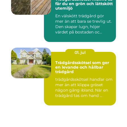
får du en grön och lättskött
utemiljö
En välskött trädgård gör
mer än att bara se trevlig ut.
Den skapar lugn, höjer
värdet på bostaden oc...
01. jul
Trädgårdsskötsel som ger
en levande och hållbar
trädgård
trädgårdsskötsel handlar om
mer än att klippa gräset
någon gång ibland. När en
trädgård tas om hand ...