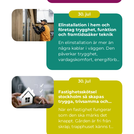
30. jul
Elinstallation i hem och
företag trygghet, funktion
och framtidssäker teknik
En elinstallation är mer än
några kablar i väggen. Den
påverkar trygghet,
vardagskomfort, energiförb...
30. jul
Fastighetsskötsel
stockholm så skapas
trygga, trivsamma och
hållbara fastigheter
När en fastighet fungerar
som den ska märks det
knappt. Gården är fri från
skräp, trapphuset känns t...