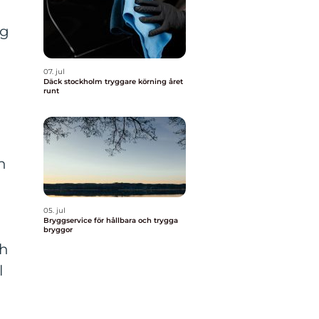
ng
07. jul
Däck stockholm tryggare körning året
runt
h
05. jul
Bryggservice för hållbara och trygga
bryggor
ch
l