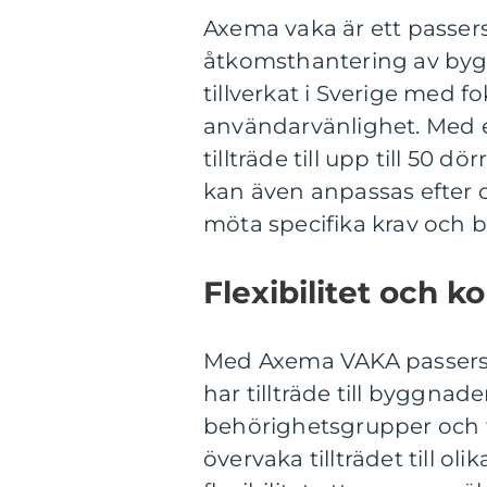
Axema vaka är ett passer
åtkomsthantering av bygg
tillverkat i Sverige med f
användarvänlighet. Med e
tillträde till upp till 50 d
kan även anpassas efter o
möta specifika krav och 
Flexibilitet och ko
Med Axema VAKA passersyst
har tillträde till byggna
behörighetsgrupper och 
övervaka tillträdet till o