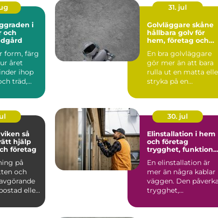
aug
31. jul
Golvläggare skåne
r och
hållbara golv för
ädgård
hem, företag och
industri
r form, färg
En bra golvläggare
ur året
gör mer än att bara
inder ihop
rulla ut en matta elle
ch träd,
stryka på en
 i trädgår...
beläggning. Ett
genomtän...
ul
30. jul
iken så
Elinstallation i hem
rätt hjälp
och företag
ch företag
trygghet, funktion
och framtidssäker
ning på
En elinstallation är
teknik
tten och
mer än några kablar 
 avgörande
väggen. Den påverk
 bostad eller
trygghet,
ungera t...
vardagskomfort,
energiförb...