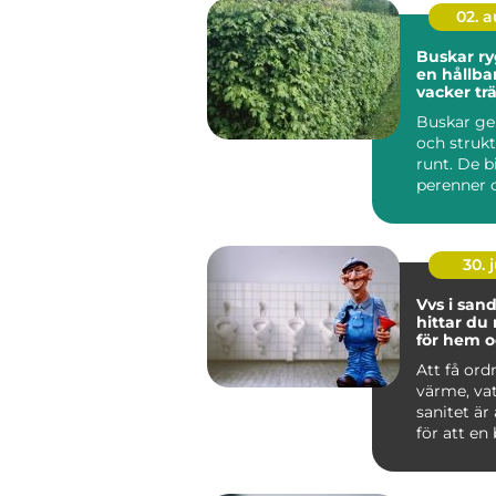
02. 
Buskar ryggraden i
en hållba
vacker tr
Buskar ge
och strukt
runt. De b
perenner o
skapar rum
30. j
Vvs i sandv
hittar du 
för hem o
Att få ord
värme, va
sanitet är
för att en
lokal ska f