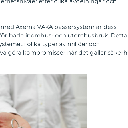
äkerhetsnivåer efter olika avdelningar och
na med Axema VAKA passersystem är dess
 för både inomhus- och utomhusbruk. Detta
stemet i olika typer av miljöer och
a göra kompromisser när det gäller säkerh