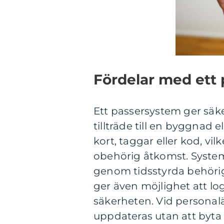
Fördelar med ett
Ett passersystem ger säk
tillträde till en byggnad e
kort, taggar eller kod, vi
obehörig åtkomst. System
genom tidsstyrda behörighe
ger även möjlighet att log
säkerheten. Vid personal
uppdateras utan att byt