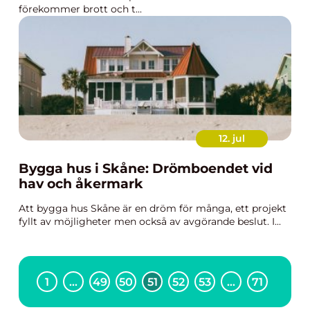
förekommer brott och t...
12. jul
Bygga hus i Skåne: Drömboendet vid
hav och åkermark
Att bygga hus Skåne är en dröm för många, ett projekt
fyllt av möjligheter men också av avgörande beslut. I...
1
…
49
50
51
52
53
…
71