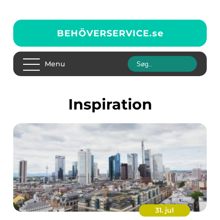
BEHÖVERSERVICE.
se
Menu
inspiration
31. jul