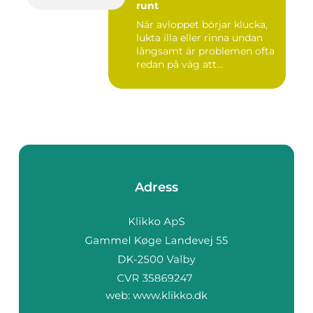
runt
När avloppet börjar klucka,
lukta illa eller rinna undan
långsamt är problemen ofta
redan på väg att...
Adress
web:
www.klikko.dk