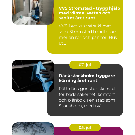
VVS Strömstad - trygg hjälp
med värme, vatten och
sanitet året runt
VVS i ett kustnära klimat
som Strömstad handlar om
mer än rör och pannor. Hus
ut...
07. jul
Däck stockholm tryggare
körning året runt
Rätt däck gör stor skillnad
för både säkerhet, komfort
och plånbok. I en stad som
Stockholm, med tvä...
05. jul