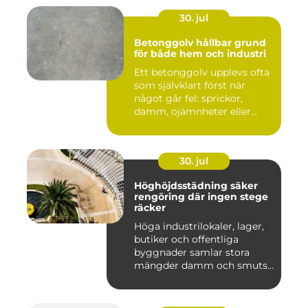
30. jul
Betonggolv hållbar grund
för både hem och industri
Ett betonggolv upplevs ofta
som självklart först när
något går fel: sprickor,
damm, ojämnheter eller...
30. jul
Höghöjdsstädning säker
rengöring där ingen stege
räcker
Höga industrilokaler, lager,
butiker och offentliga
byggnader samlar stora
mängder damm och smuts
på...