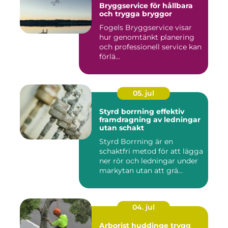
Bryggservice för hållbara
och trygga bryggor
Fogels Bryggservice visar
hur genomtänkt planering
och professionell service kan
förlä...
05. jul
Styrd borrning effektiv
framdragning av ledningar
utan schakt
Styrd Borrning är en
schaktfri metod för att lägga
ner rör och ledningar under
markytan utan att grä...
04. jul
Arborist huddinge trygg