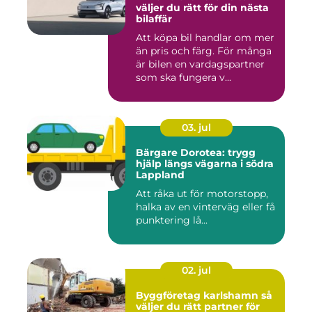
väljer du rätt för din nästa
bilaffär
Att köpa bil handlar om mer
än pris och färg. För många
är bilen en vardagspartner
som ska fungera v...
03. jul
Bärgare Dorotea: trygg
hjälp längs vägarna i södra
Lappland
Att råka ut för motorstopp,
halka av en vinterväg eller få
punktering lå...
02. jul
Byggföretag karlshamn så
väljer du rätt partner för