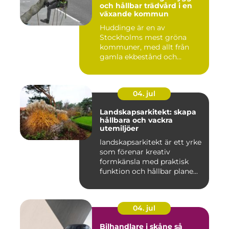
och hållbar trädvård i en
växande kommun
Huddinge är en av
Stockholms mest gröna
kommuner, med allt från
gamla ekbestånd och
naturtomter till...
04. jul
Landskapsarkitekt: skapa
hållbara och vackra
utemiljöer
landskapsarkitekt är ett yrke
som förenar kreativ
formkänsla med praktisk
funktion och hållbar plane...
04. jul
Bilhandlare i skåne så