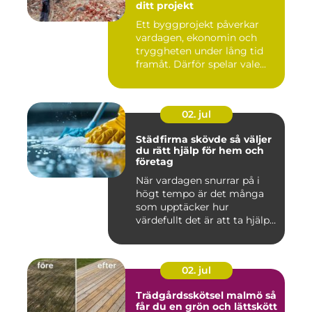
ditt projekt
Ett byggprojekt påverkar
vardagen, ekonomin och
tryggheten under lång tid
framåt. Därför spelar vale...
02. jul
Städfirma skövde så väljer
du rätt hjälp för hem och
företag
När vardagen snurrar på i
högt tempo är det många
som upptäcker hur
värdefullt det är att ta hjälp
a...
02. jul
Trädgårdsskötsel malmö så
får du en grön och lättskött