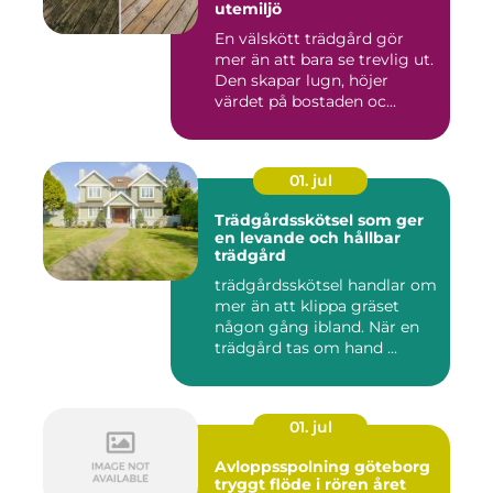
utemiljö
En välskött trädgård gör
mer än att bara se trevlig ut.
Den skapar lugn, höjer
värdet på bostaden oc...
01. jul
Trädgårdsskötsel som ger
en levande och hållbar
trädgård
trädgårdsskötsel handlar om
mer än att klippa gräset
någon gång ibland. När en
trädgård tas om hand ...
01. jul
Avloppsspolning göteborg
tryggt flöde i rören året