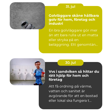
31. jul
Golvläggare skåne hållbara
golv för hem, företag och
industri
En bra golvläggare gör mer
än att bara rulla ut en matta
eller stryka på en
beläggning. Ett genomtän...
30. jul
Vvs i sandviken så hittar du
rätt hjälp för hem och
företag
Att få ordning på värme,
vatten och sanitet är
avgörande för att en bostad
eller lokal ska fungera t...