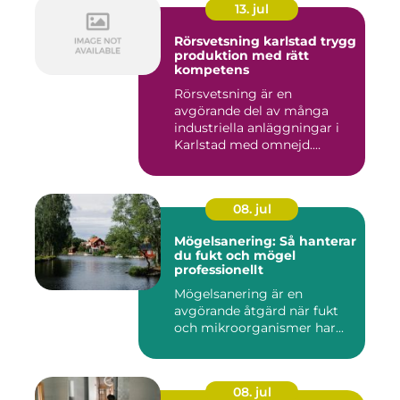
13. jul
Rörsvetsning karlstad trygg
produktion med rätt
kompetens
Rörsvetsning är en
avgörande del av många
industriella anläggningar i
Karlstad med omnejd.
Bakom var...
08. jul
Mögelsanering: Så hanterar
du fukt och mögel
professionellt
Mögelsanering är en
avgörande åtgärd när fukt
och mikroorganismer har...
08. jul