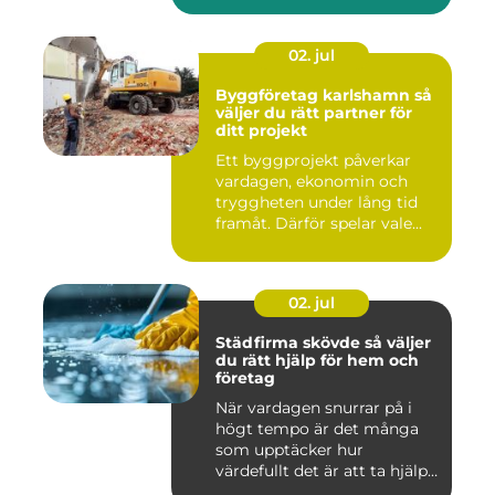
02. jul
Byggföretag karlshamn så
väljer du rätt partner för
ditt projekt
Ett byggprojekt påverkar
vardagen, ekonomin och
tryggheten under lång tid
framåt. Därför spelar vale...
02. jul
Städfirma skövde så väljer
du rätt hjälp för hem och
företag
När vardagen snurrar på i
högt tempo är det många
som upptäcker hur
värdefullt det är att ta hjälp
a...