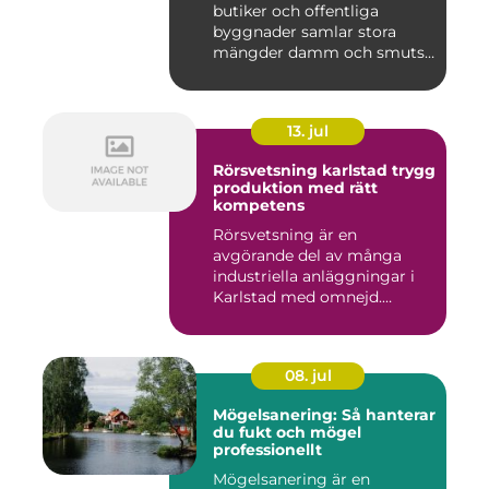
butiker och offentliga
byggnader samlar stora
mängder damm och smuts
på...
13. jul
Rörsvetsning karlstad trygg
produktion med rätt
kompetens
Rörsvetsning är en
avgörande del av många
industriella anläggningar i
Karlstad med omnejd.
Bakom var...
08. jul
Mögelsanering: Så hanterar
du fukt och mögel
professionellt
Mögelsanering är en