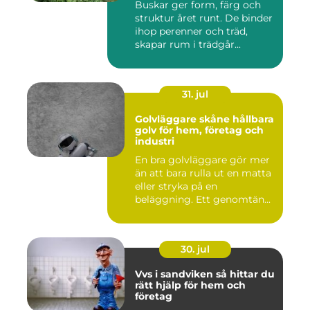
Buskar ger form, färg och
struktur året runt. De binder
ihop perenner och träd,
skapar rum i trädgår...
31. jul
Golvläggare skåne hållbara
golv för hem, företag och
industri
En bra golvläggare gör mer
än att bara rulla ut en matta
eller stryka på en
beläggning. Ett genomtän...
30. jul
Vvs i sandviken så hittar du
rätt hjälp för hem och
företag