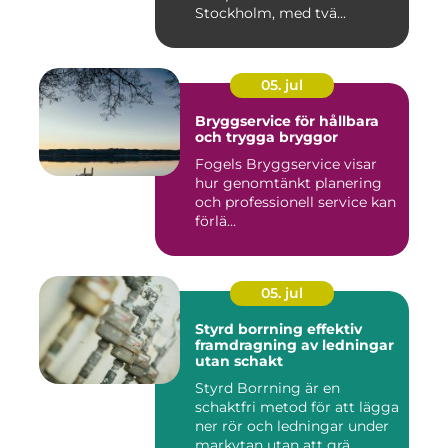
Stockholm, med tvä...
05. jul
Bryggservice för hållbara
och trygga bryggor
Fogels Bryggservice visar
hur genomtänkt planering
och professionell service kan
förlä...
05. jul
Styrd borrning effektiv
framdragning av ledningar
utan schakt
Styrd Borrning är en
schaktfri metod för att lägga
ner rör och ledningar under
markytan utan att grä...