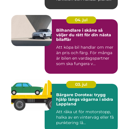
04. jul
Bilhandlare i skåne så
väljer du rätt för din nästa
bilaffär
Att köpa bil handlar om mer
än pris och färg. För många
är bilen en vardagspartner
som ska fungera v...
03. jul
Bärgare Dorotea: trygg
hjälp längs vägarna i södra
Lappland
Att råka ut för motorstopp,
halka av en vinterväg eller få
punktering lå...