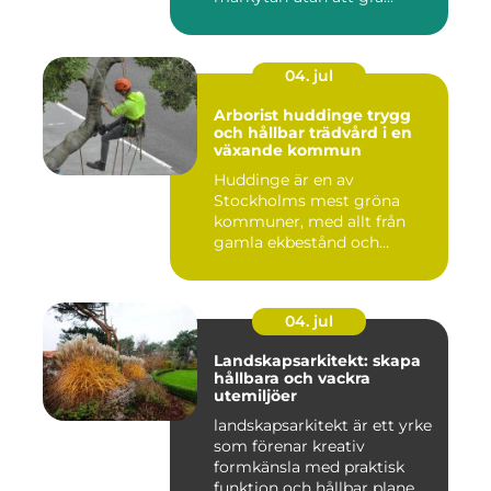
04. jul
Arborist huddinge trygg
och hållbar trädvård i en
växande kommun
Huddinge är en av
Stockholms mest gröna
kommuner, med allt från
gamla ekbestånd och
naturtomter till...
04. jul
Landskapsarkitekt: skapa
hållbara och vackra
utemiljöer
landskapsarkitekt är ett yrke
som förenar kreativ
formkänsla med praktisk
funktion och hållbar plane...