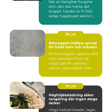
När en fastighet fungerar
som den ska märks det
knappt. Gården är fri från
skräp, trapphuset känns t...
30. jul
Betonggolv hållbar grund
för både hem och industri
Ett betonggolv upplevs ofta
som självklart först när
något går fel: sprickor,
damm, ojämnheter eller...
30. jul
Höghöjdsstädning säker
rengöring där ingen stege
räcker
Höga industrilokaler, lager,