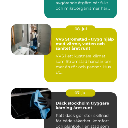
avgörande åtgärd när fukt
och mikroorganismer har...
08. jul
VVS Strömstad - trygg hjälp
med värme, vatten och
sanitet året runt
VVS i ett kustnära klimat
som Strömstad handlar om
mer än rör och pannor. Hus
ut...
07. jul
Däck stockholm tryggare
körning året runt
Rätt däck gör stor skillnad
för både säkerhet, komfort
och plånbok. I en stad som