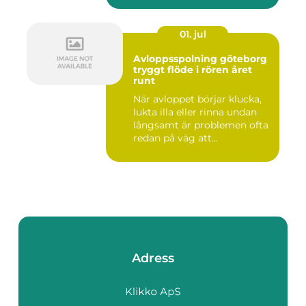
01. jul
Avloppsspolning göteborg
tryggt flöde i rören året
runt
När avloppet börjar klucka,
lukta illa eller rinna undan
långsamt är problemen ofta
redan på väg att...
Adress