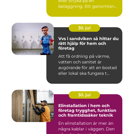
eller stryka på en
beläggning. Ett genomtän...
30. jul
Vvs i sandviken så hittar du
rätt hjälp för hem och
företag
Att få ordning på värme,
vatten och sanitet är
avgörande för att en bostad
eller lokal ska fungera t...
30. jul
Elinstallation i hem och
företag trygghet, funktion
och framtidssäker teknik
En elinstallation är mer än
några kablar i väggen. Den