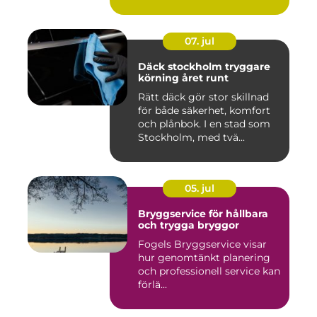
07. jul
Däck stockholm tryggare
körning året runt
Rätt däck gör stor skillnad
för både säkerhet, komfort
och plånbok. I en stad som
Stockholm, med tvä...
05. jul
Bryggservice för hållbara
och trygga bryggor
Fogels Bryggservice visar
hur genomtänkt planering
och professionell service kan
förlä...