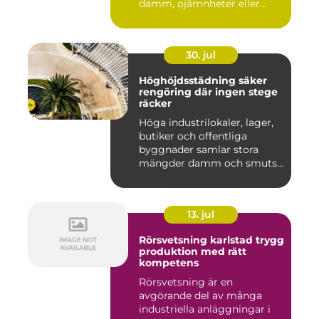
damm, ojämnheter eller...
30. jul
Höghöjdsstädning säker
rengöring där ingen stege
räcker
Höga industrilokaler, lager,
butiker och offentliga
byggnader samlar stora
mängder damm och smuts
på...
13. jul
Rörsvetsning karlstad trygg
produktion med rätt
kompetens
Rörsvetsning är en
avgörande del av många
industriella anläggningar i