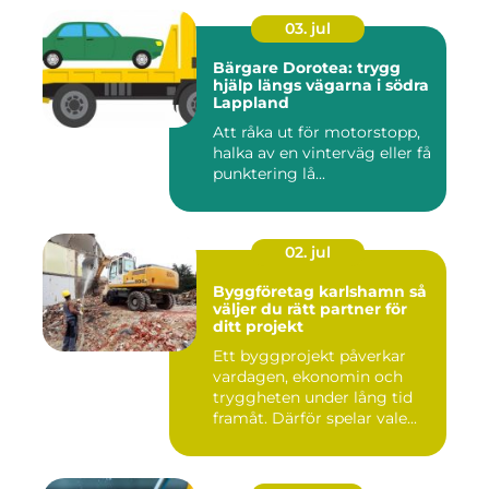
03. jul
Bärgare Dorotea: trygg
hjälp längs vägarna i södra
Lappland
Att råka ut för motorstopp,
halka av en vinterväg eller få
punktering lå...
02. jul
Byggföretag karlshamn så
väljer du rätt partner för
ditt projekt
Ett byggprojekt påverkar
vardagen, ekonomin och
tryggheten under lång tid
framåt. Därför spelar vale...