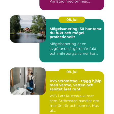
Karlstad med omnejd.
Bakom var...
08. jul
Mögelsanering: Så hanterar
du fukt och mögel
professionellt
Mögelsanering är en
avgörande åtgärd när fukt
och mikroorganismer har...
08. jul
VVS Strömstad - trygg hjälp
med värme, vatten och
sanitet året runt
VVS i ett kustnära klimat
som Strömstad handlar om
mer än rör och pannor. Hus
ut...