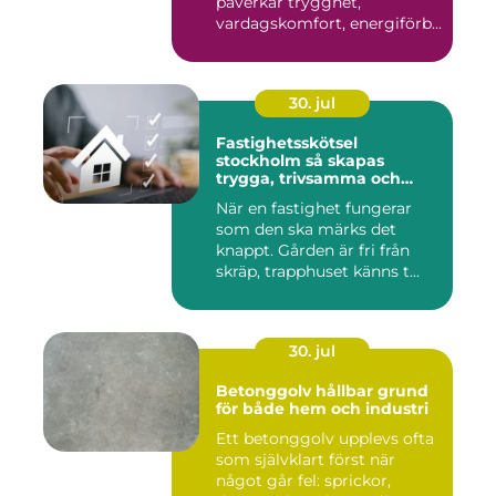
påverkar trygghet,
vardagskomfort, energiförb...
30. jul
Fastighetsskötsel
stockholm så skapas
trygga, trivsamma och
hållbara fastigheter
När en fastighet fungerar
som den ska märks det
knappt. Gården är fri från
skräp, trapphuset känns t...
30. jul
Betonggolv hållbar grund
för både hem och industri
Ett betonggolv upplevs ofta
som självklart först när
något går fel: sprickor,