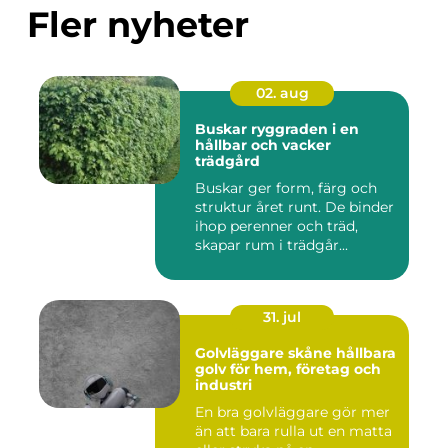
Fler nyheter
02. aug
Buskar ryggraden i en
hållbar och vacker
trädgård
Buskar ger form, färg och
struktur året runt. De binder
ihop perenner och träd,
skapar rum i trädgår...
31. jul
Golvläggare skåne hållbara
golv för hem, företag och
industri
En bra golvläggare gör mer
än att bara rulla ut en matta