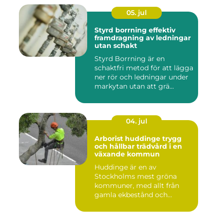
05. jul
Styrd borrning effektiv
framdragning av ledningar
utan schakt
Styrd Borrning är en
schaktfri metod för att lägga
ner rör och ledningar under
markytan utan att grä...
04. jul
Arborist huddinge trygg
och hållbar trädvård i en
växande kommun
Huddinge är en av
Stockholms mest gröna
kommuner, med allt från
gamla ekbestånd och
naturtomter till...