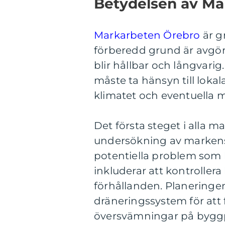
Betydelsen av Ma
Markarbeten Örebro
är g
förberedd grund är avgöra
blir hållbar och långvari
måste ta hänsyn till loka
klimatet och eventuella mi
Det första steget i alla 
undersökning av markens
potentiella problem som 
inkluderar att kontroller
förhållanden. Planeringen
dräneringssystem för att
översvämningar på byggp