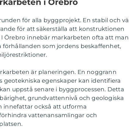
rkarbeten i Örebro
runden för alla byggprojekt. En stabil och vä
nde för att säkerställa att konstruktionen
g. I Örebro innebär markarbeten ofta att man
la förhållanden som jordens beskaffenhet,
ljörestriktioner.
markarbeten är planeringen. En noggrann
 geotekniska egenskaper kan identifiera
kan uppstå senare i byggprocessen. Detta
a bärighet, grundvattennivå och geologiska
 innefattar också att utforma
 förhindra vattenansamlingar och
latsen.