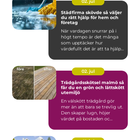
02. jul
Städfirma skövde så väljer
du rätt hjälp för hem och
företag
När vardagen snurrar på i
högt tempo är det många
som upptäcker hur
värdefullt det är att ta hjälp
a...
02. jul
Trädgårdsskötsel malmö så
får du en grön och lättskött
utemiljö
En välskött trädgård gör
mer än att bara se trevlig ut.
Den skapar lugn, höjer
värdet på bostaden oc...