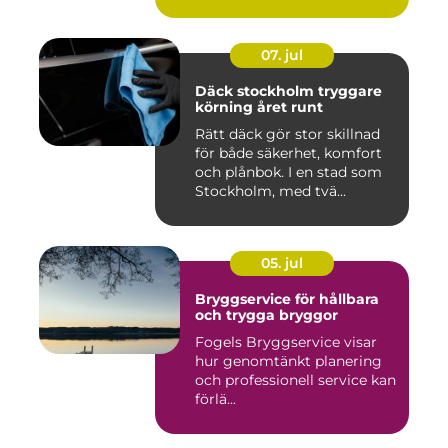
07. jul
Däck stockholm tryggare
körning året runt
Rätt däck gör stor skillnad
för både säkerhet, komfort
och plånbok. I en stad som
Stockholm, med tvä...
05. jul
Bryggservice för hållbara
och trygga bryggor
Fogels Bryggservice visar
hur genomtänkt planering
och professionell service kan
förlä...