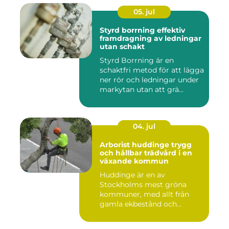
05. jul
Styrd borrning effektiv
framdragning av ledningar
utan schakt
Styrd Borrning är en
schaktfri metod för att lägga
ner rör och ledningar under
markytan utan att grä...
04. jul
Arborist huddinge trygg
och hållbar trädvård i en
växande kommun
Huddinge är en av
Stockholms mest gröna
kommuner, med allt från
gamla ekbestånd och
naturtomter till...