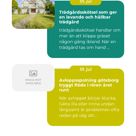
01. jul
Trädgårdsskötsel som ger
en levande och hållbar
trädgård
trädgårdsskötsel handlar om
mer än att klippa gräset
någon gång ibland. När en
trädgård tas om hand ...
01. jul
Avloppsspolning göteborg
tryggt flöde i rören året
runt
När avloppet börjar klucka,
lukta illa eller rinna undan
långsamt är problemen ofta
redan på väg att...