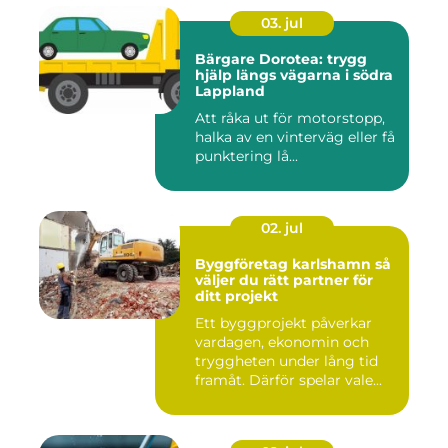
03. jul
Bärgare Dorotea: trygg
hjälp längs vägarna i södra
Lappland
Att råka ut för motorstopp,
halka av en vinterväg eller få
punktering lå...
02. jul
Byggföretag karlshamn så
väljer du rätt partner för
ditt projekt
Ett byggprojekt påverkar
vardagen, ekonomin och
tryggheten under lång tid
framåt. Därför spelar vale...