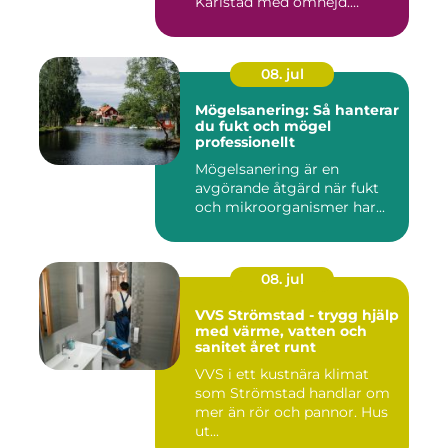
Karlstad med omnejd.
Bakom var...
08. jul
Mögelsanering: Så hanterar
du fukt och mögel
professionellt
Mögelsanering är en
avgörande åtgärd när fukt
och mikroorganismer har...
08. jul
VVS Strömstad - trygg hjälp
med värme, vatten och
sanitet året runt
VVS i ett kustnära klimat
som Strömstad handlar om
mer än rör och pannor. Hus
ut...