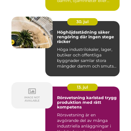
damm, ojämnheter eller...
30. jul
Höghöjdsstädning säker
rengöring där ingen stege
räcker
Höga industrilokaler, lager,
butiker och offentliga
byggnader samlar stora
mängder damm och smuts
på...
13. jul
Rörsvetsning karlstad trygg
produktion med rätt
kompetens
Rörsvetsning är en
avgörande del av många
industriella anläggningar i