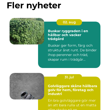
Fler nyheter
02. aug
Buskar ryggraden i en
hållbar och vacker
trädgård
Buskar ger form, färg och
struktur året runt. De binder
ihop perenner och träd,
skapar rum i trädgår...
31. jul
Golvläggare skåne hållbara
golv för hem, företag och
industri
En bra golvläggare gör mer
än att bara rulla ut en matta
eller stryka på en