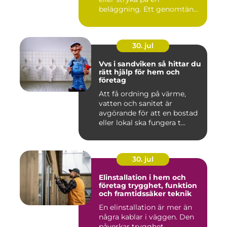
beläggning. Ett genomtän...
30. jul
Vvs i sandviken så hittar du
rätt hjälp för hem och
företag
Att få ordning på värme,
vatten och sanitet är
avgörande för att en bostad
eller lokal ska fungera t...
30. jul
Elinstallation i hem och
företag trygghet, funktion
och framtidssäker teknik
En elinstallation är mer än
några kablar i väggen. Den
påverkar trygghet,