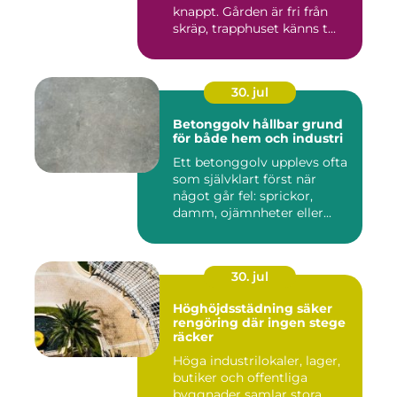
knappt. Gården är fri från
skräp, trapphuset känns t...
30. jul
Betonggolv hållbar grund
för både hem och industri
Ett betonggolv upplevs ofta
som självklart först när
något går fel: sprickor,
damm, ojämnheter eller...
30. jul
Höghöjdsstädning säker
rengöring där ingen stege
räcker
Höga industrilokaler, lager,
butiker och offentliga
byggnader samlar stora