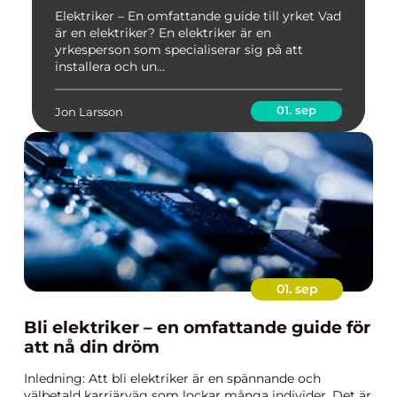
Elektriker – En omfattande guide till yrket Vad
är en elektriker? En elektriker är en
yrkesperson som specialiserar sig på att
installera och un...
01. sep
Jon Larsson
01. sep
Bli elektriker – en omfattande guide för
att nå din dröm
Inledning: Att bli elektriker är en spännande och
välbetald karriärväg som lockar många individer. Det är