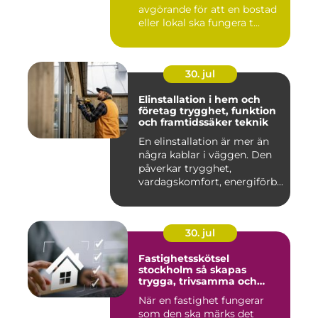
avgörande för att en bostad
eller lokal ska fungera t...
30. jul
Elinstallation i hem och
företag trygghet, funktion
och framtidssäker teknik
En elinstallation är mer än
några kablar i väggen. Den
påverkar trygghet,
vardagskomfort, energiförb...
30. jul
Fastighetsskötsel
stockholm så skapas
trygga, trivsamma och
hållbara fastigheter
När en fastighet fungerar
som den ska märks det