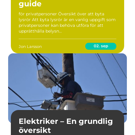
guide
för privatpersoner Översikt över att byta
lysrör Att byta lysrör är en vanlig uppgift som
privatpersoner kan behöva utföra för att
upprätthålla belysn...
02. sep
Jon Larsson
Elektriker – En grundlig
översikt