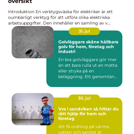
översikt
Introduktion En verktygsväska för elektriker är ett
oumbärligt verktyg för att utföra olika elektriska
arbetsuppgifter. Den innehåller en samling av v...
31. jul
Golvläggare skåne hållbara
golv för hem, företag och
industri
En bra golvläggare gör mer
än att bara rulla ut en matta
eller stryka på en
beläggning. Ett genomtän...
30. jul
Vvs i sandviken så hittar du
rätt hjälp för hem och
företag
Att få ordning på värme,
vatten och sanitet är