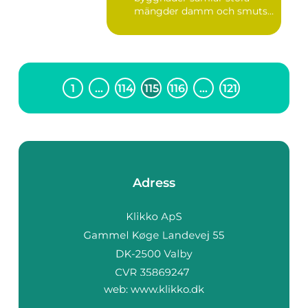
mängder damm och smuts
på...
1
…
114
115
116
…
121
Adress
web:
www.klikko.dk